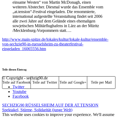
einsame Westen“ von Martin McDonagh, einen
weiteren Abstecher. Diesmal wurde das Ensemble vom
„at.tension“-Festival eingeladen. Die renommierte,
international aufgestellte Veranstaltung findet seit 2006
alle zwei Jahre auf dem Gelände eines ehemaligen
sowjetischen Militärflughafens in Lärz an der Müritz
/Mecklenburg-Vorpommern statt….
http://www.main-spitze.de/lokales/kultur/lokale-kultur/ensemble-
von-sechzig90-in-ruesselsheim-zu-theaterfestival-
eingeladen_16065556.htm
Teile diesen Eintrag
© Copyright - sechzig90.de
Teile auf Facebook
Teile auf Twitter
Teile auf Google+
Teile per Mail
Twitter
Youtube
Facebook
SECHZIG90 RÜSSELSHEIM AUF DER AT.TENSION
Spektakel, Stürme, Solidarität (junge Welt)
This website uses cookies to improve your experience. We'll assume